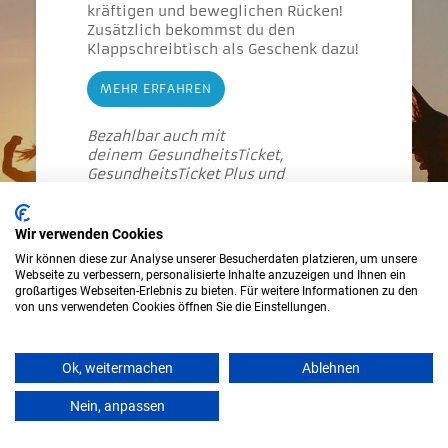
kräftigen und beweglichen Rücken!
Zusätzlich bekommst du den
Klappschreibtisch als Geschenk dazu!
MEHR ERFAHREN
Bezahlbar auch mit
deinem GesundheitsTicket,
GesundheitsTicket Plus und
HealthVoucher!
Ist mein GesundheitsTicket zugelassen?
Wir verwenden Cookies
119.00
€
Preis
:
Wir können diese zur Analyse unserer Besucherdaten platzieren, um unsere
Webseite zu verbessern, personalisierte Inhalte anzuzeigen und Ihnen ein
großartiges Webseiten-Erlebnis zu bieten. Für weitere Informationen zu den
von uns verwendeten Cookies öffnen Sie die Einstellungen.
ZURÜCK
IN DEN WARENKORB
Ok, weitermachen
Ablehnen
Nein, anpassen